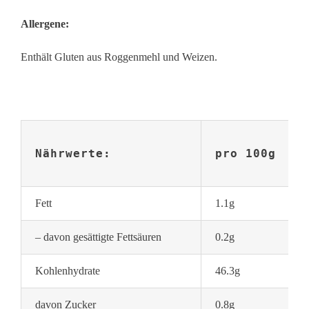
Allergene:
Enthält Gluten aus Roggenmehl und Weizen.
Nährwerte:
pro 100g
Fett
1.1g
– davon gesättigte Fettsäuren
0.2g
1
Kohlenhydrate
46.3g
davon Zucker
0.8g
7