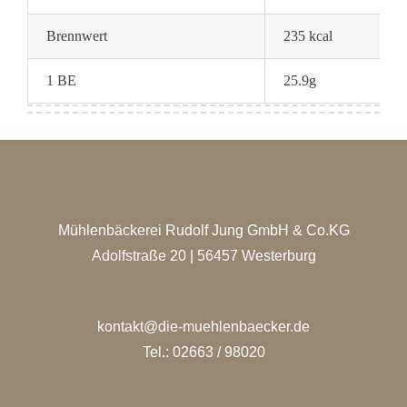
Brennwert
235 kcal
2
1 BE
25.9g
Mühlenbäckerei Rudolf Jung GmbH & Co.KG
Adolfstraße 20 | 56457 Westerburg
kontakt@die-muehlenbaecker.de
Tel.: 02663 / 98020